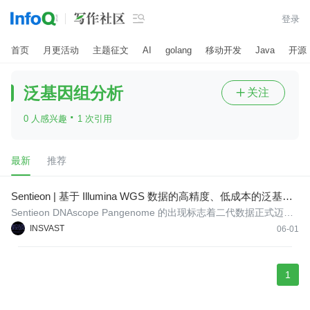

登录
首页
月更活动
主题征文
AI
golang
移动开发
Java
开源
泛基因组分析
关注

·
0 人感兴趣
1 次引用
最新
推荐
Sentieon | 基于 Illumina WGS 数据的高精度、低成本的泛基因
组分析方案
Sentieon DNAscope Pangenome 的出现标志着二代数据正式迈
入“高精度时代”—— 赋予短读长数据媲美三代长读长的SV与CNV准
INSVAST
06-01
确度，在 SNP 与 Indel 检测上树立了新的行业标杆，解决了该领域
多年来的难题。
1