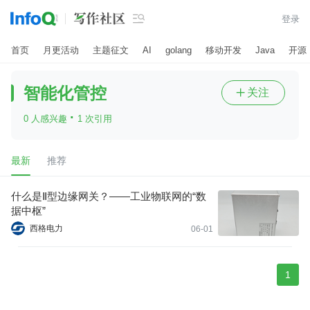

登录
首页
月更活动
主题征文
AI
golang
移动开发
Java
开源
智能化管控
关注

·
0 人感兴趣
1 次引用
最新
推荐
什么是Ⅱ型边缘网关？——工业物联网的“数
据中枢”
西格电力
06-01
1