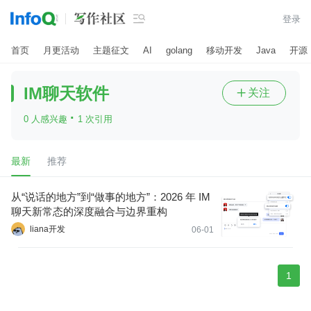

登录
首页
月更活动
主题征文
AI
golang
移动开发
Java
开源
IM聊天软件
关注

·
0 人感兴趣
1 次引用
最新
推荐
从“说话的地方”到“做事的地方”：2026 年 IM
聊天新常态的深度融合与边界重构
liana开发
06-01
1