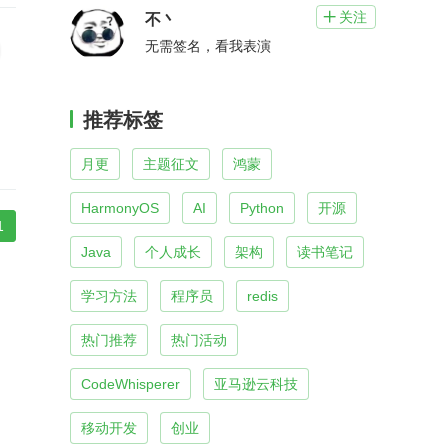
关注

不丶
无需签名，看我表演
推荐标签
月更
主题征文
鸿蒙
HarmonyOS
AI
Python
开源
1
Java
个人成长
架构
读书笔记
学习方法
程序员
redis
热门推荐
热门活动
CodeWhisperer
亚马逊云科技
移动开发
创业