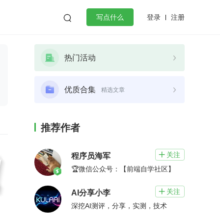
登录
注册

写点什么
效工作
数据库
Python
音视频
热门活动
golang
微服务架构
flutter
优质合集
精选文章
推荐作者
关注

程序员海军
🏆微信公众号：【前端自学社区】
关注

AI分享小李
深挖AI测评，分享，实测，技术