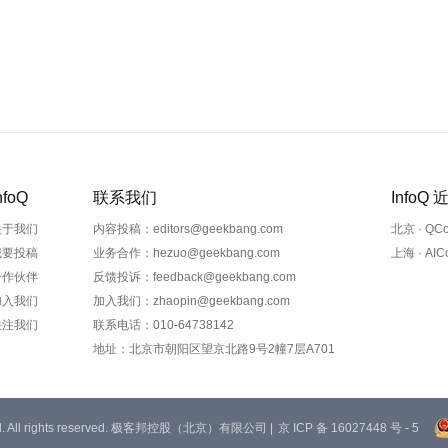
nfoQ
联系我们
InfoQ
关于我们
内容投稿：editors@geekbang.com
北京 · QC
我要投稿
业务合作：hezuo@geekbang.com
上海 · AI
合作伙伴
反馈投诉：feedback@geekbang.com
加入我们
加入我们：zhaopin@geekbang.com
关注我们
联系电话：010-64738142
地址：北京市朝阳区望京北路9号2幢7层A701
 Ltd. All rights reserved. 极客邦控股（北京）有限公司 |
京 ICP 备 16027448 号 - 5