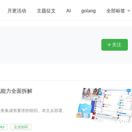
全部标签

月更活动
主题征文
AI
golang
penHarmony
算法
学习方法
Web3.0
高
程序员
运维
深度思考
低代码
redis
关注

化能力全面拆解
业务集成有要求的组织。本文从部署、
rks
企业协同