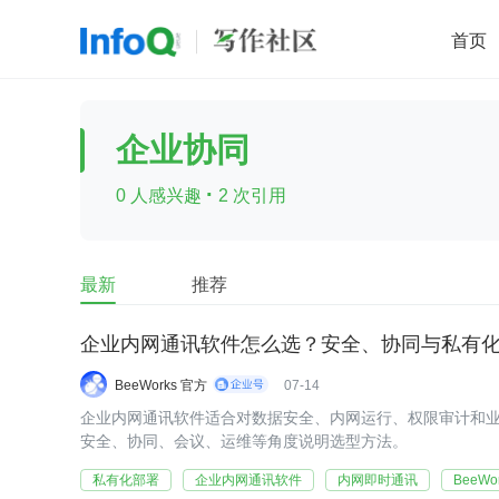
首页
移动开发
Java
开源
架构
O
企业协同
前端
AI
大数据
团队管理
·
0 人感兴趣
2 次引用
查看更多

最新
推荐
企业内网通讯软件怎么选？安全、协同与私有
BeeWorks 官方
07-14
企业内网通讯软件适合对数据安全、内网运行、权限审计和
安全、协同、会议、运维等角度说明选型方法。
私有化部署
企业内网通讯软件
内网即时通讯
BeeWo