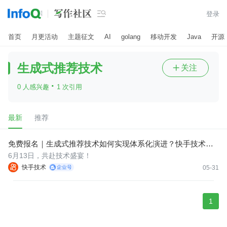

登录
首页
月更活动
主题征文
AI
golang
移动开发
Java
开源
生成式推荐技术
关注

·
0 人感兴趣
1 次引用
最新
推荐
免费报名｜生成式推荐技术如何实现体系化演进？快手技术沙
龙第四期开启！
6月13日，共赴技术盛宴！
快手技术
05-31
1