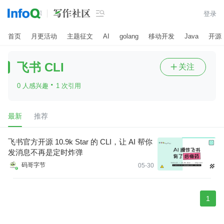

登录
首页
月更活动
主题征文
AI
golang
移动开发
Java
开源
飞书 CLI
关注

·
0 人感兴趣
1 次引用
最新
推荐
飞书官方开源 10.9k Star 的 CLI，让 AI 帮你
发消息不再是定时炸弹
码哥字节
05-30
1