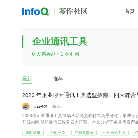
首页
移动开发
Java
开源
架构
O
企业通讯工具
前端
AI
大数据
团队管理
·
0 人感兴趣
1 次引用
查看更多

最新
推荐
2026 年企业聊天通讯工具选型指南：四大阵
liana开发
05-29
2026年企业通讯工具市场从功能竞赛转向场景分化，形成
开源内网IM和通信云服务四大阵营。本文分析了各类代表产
权、运维能力、集成深度和合规审查四个关键选型问题，为
即时通讯
协同办公
私有化部署
企业通讯工具