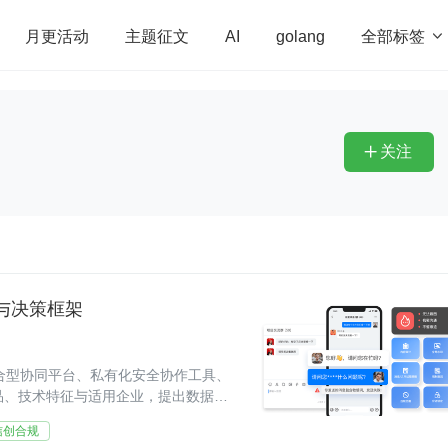
全部标签

月更活动
主题征文
AI
golang
penHarmony
算法
学习方法
Web3.0
高
程序员
运维
深度思考
低代码
redis
关注

营与决策框架
综合型协同平台、私有化安全协作工具、
品、技术特征与适用企业，提出数据主
企业因企制
信创合规