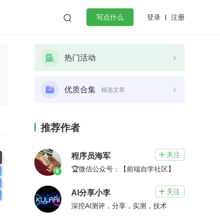
登录
注册

写点什么
效工作
数据库
Python
音视频
热门活动
golang
微服务架构
flutter
优质合集
精选文章
推荐作者
关注

程序员海军
🏆微信公众号：【前端自学社区】
关注

AI分享小李
深挖AI测评，分享，实测，技术