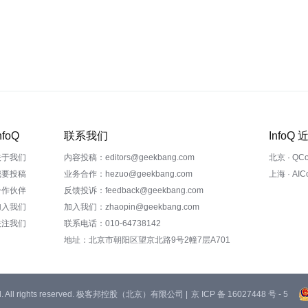
nfoQ
联系我们
InfoQ
关于我们
内容投稿：editors@geekbang.com
北京 · QC
我要投稿
业务合作：hezuo@geekbang.com
上海 · AI
合作伙伴
反馈投诉：feedback@geekbang.com
加入我们
加入我们：zhaopin@geekbang.com
关注我们
联系电话：010-64738142
地址：北京市朝阳区望京北路9号2幢7层A701
 Ltd. All rights reserved. 极客邦控股（北京）有限公司 |
京 ICP 备 16027448 号 - 5