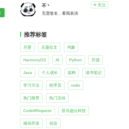
关注

不丶
1
无需签名，看我表演
推荐标签
月更
主题征文
鸿蒙
HarmonyOS
AI
Python
开源
Java
个人成长
架构
读书笔记
学习方法
程序员
redis
热门推荐
热门活动
CodeWhisperer
亚马逊云科技
移动开发
创业