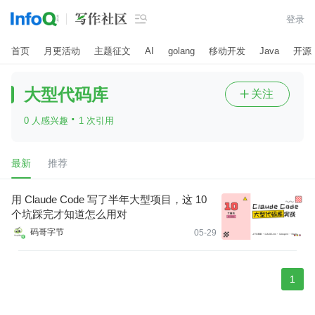

登录
首页
月更活动
主题征文
AI
golang
移动开发
Java
开源
大型代码库
关注

·
0 人感兴趣
1 次引用
最新
推荐
用 Claude Code 写了半年大型项目，这 10
个坑踩完才知道怎么用对
码哥字节
05-29
1