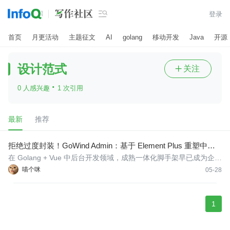

登录
首页
月更活动
主题征文
AI
golang
移动开发
Java
开源
设计范式
关注

·
0 人感兴趣
1 次引用
最新
推荐
拒绝过度封装！GoWind Admin：基于 Element Plus 重塑中后
台 CRUD 开发范式
在 Golang + Vue 中后台开发领域，成熟一体化脚手架早已成为企业
项目开发的首选方案。标准化脚手架能够完成项目初始化、权限封
喵个咪
05-28
装、基础页面搭建等重复性工作，大幅提升项目落地速度。但在实
际业务迭代过程中，不少开发者都会遇到同一个普遍性痛点：部分
脚手架
1