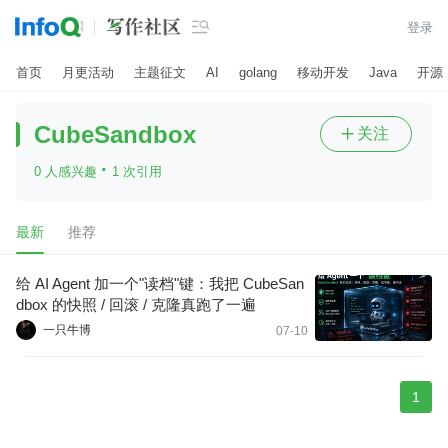

登录
首页
月更活动
主题征文
AI
golang
移动开发
Java
开源
CubeSandbox
关注

·
0 人感兴趣
1 次引用
最新
推荐
给 AI Agent 加一个"读档"键：我把 CubeSan
dbox 的快照 / 回滚 / 克隆真跑了一遍
一只牛博
07-10
1