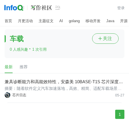

登录
首页
月更活动
主题征文
AI
golang
移动开发
Java
开源
车载
关注

·
0 人感兴趣
1 次引用
最新
推荐
兼具诊断能力和高能效特性，安森美 10BASE-T1S 芯片深度解
析
摘要：随着软件定义汽车加速落地，高效、精简、适配车载场景的
通信技术成为行业核心诉求。10BASE-T1S作为专为车载与工业场
芯片日志
05-27
景打造的以太网技术，为破解车载网络瓶颈统一提供了关键方案。
为帮助大家完整理解这项技术的核心价值，我们将通过两篇技术文
章详细介绍
1