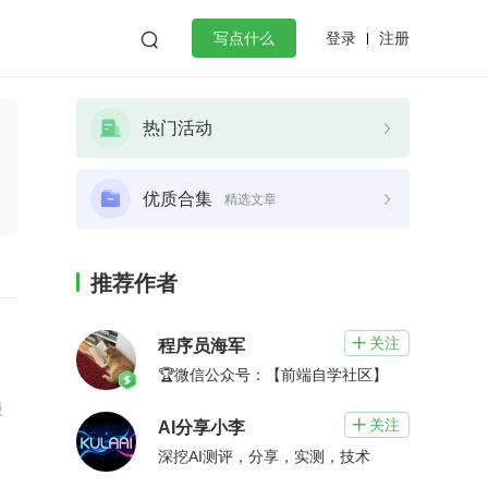
登录
注册

写点什么
效工作
数据库
Python
音视频
热门活动
golang
微服务架构
flutter
优质合集
精选文章
推荐作者
关注

程序员海军
🏆微信公众号：【前端自学社区】
慢
关注

AI分享小李
深挖AI测评，分享，实测，技术