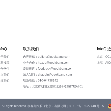
nfoQ
联系我们
InfoQ
关于我们
内容投稿：editors@geekbang.com
北京 · QC
我要投稿
业务合作：hezuo@geekbang.com
上海 · AI
合作伙伴
反馈投诉：feedback@geekbang.com
加入我们
加入我们：zhaopin@geekbang.com
关注我们
联系电话：010-64738142
地址：北京市朝阳区望京北路9号2幢7层A701
 Ltd. All rights reserved. 极客邦控股（北京）有限公司 |
京 ICP 备 16027448 号 - 5