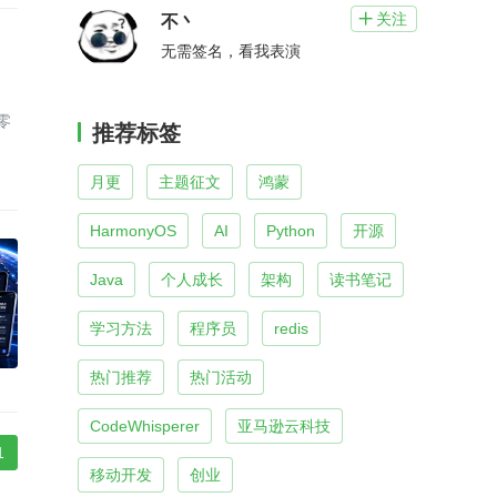
关注

不丶
无需签名，看我表演
零
推荐标签
月更
主题征文
鸿蒙
HarmonyOS
AI
Python
开源
Java
个人成长
架构
读书笔记
学习方法
程序员
redis
热门推荐
热门活动
CodeWhisperer
亚马逊云科技
1
移动开发
创业