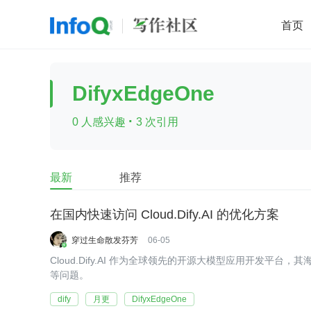
首页
移动开发
Java
开源
架构
O
DifyxEdgeOne
前端
AI
大数据
团队管理
·
0 人感兴趣
3 次引用
查看更多

最新
推荐
在国内快速访问 Cloud.Dify.AI 的优化方案
穿过生命散发芬芳
06-05
Cloud.Dify.AI 作为全球领先的开源大模型应用开发
等问题。
dify
月更
DifyxEdgeOne