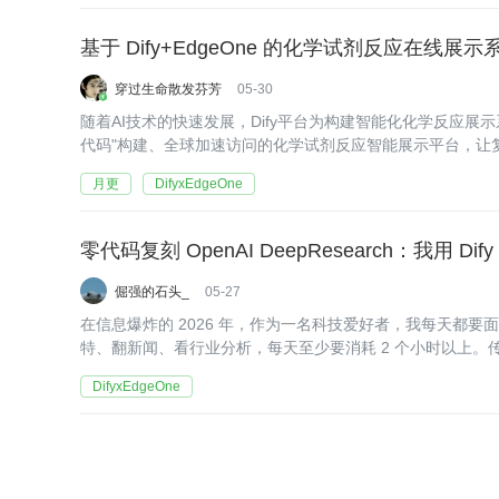
基于 Dify+EdgeOne 的化学试剂反应在线展示
穿过生命散发芬芳
05-30
随着AI技术的快速发展，Dify平台为构建智能化化学反应展示系
代码"构建、全球加速访问的化学试剂反应智能展示平台，让
月更
DifyxEdgeOne
倔强的石头_
05-27
在信息爆炸的 2026 年，作为一名科技爱好者，我每天都要面
特、翻新闻、看行业分析，每天至少要消耗 2 个小时以上。传
常只能抓取单条新闻，缺乏多源对比、深度交叉验证以及结
DifyxEdgeOne