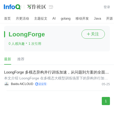

登录
首页
月更活动
主题征文
AI
golang
移动开发
Java
开源
LoongForge
关注

·
0 人感兴趣
1 次引用
最新
推荐
LoongForge 多模态异构并行训练加速，从问题到方案的全面解
析
本文介绍 LoongForge 在多模态大模型训练场景下的异构并行加速
方案，包括异构 TP、异构 DP 和全分离并行三级递进策略，以及与
Baidu AICLOUD
05-25
MoE A2A Overlap 的深度融合。
1