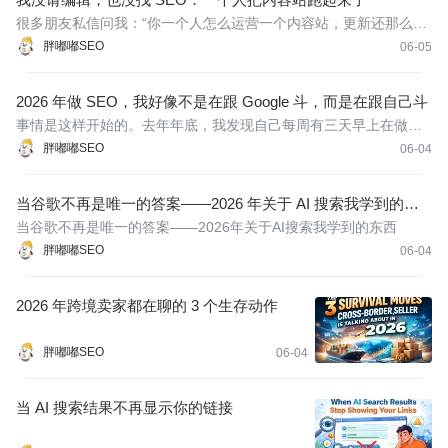
在
很多朋友私信问我：“你一个人怎么运营一个内容站，更新还那么
勤？”我的答案挺欠揍的——因为我根本没招写手。自从把内容生产
胖嘟嘟SEO
06-05
全链条交给机器，我终于从打字员变成了甩手掌柜。今天不卖关
子，把从0到1建站但不招一个人的方法拆开说。
2026 年做 SEO，我好像不是在跟 Google 斗，而是在跟自己斗
事情是这样开始的。去年年底，我发现自己每周有三天早上在做同
一件事：打开Search Console，盯着那个比以前更平缓的“点击次
胖嘟嘟SEO
06-04
数”曲线发呆。不，不是“断崖式下跌”，没有人给我那种戏剧性。它
更像是——你养了一盆植物，它不死了，但也不再长了，就那么活
当谷歌不再是唯一的答案——2026 年关于 AI 搜索我学到的东
着.
西
当谷歌不再是唯一的答案——2026年关于AI搜索我学到的东西
胖嘟嘟SEO
06-04
2026 年跨境卖家都在聊的 3 个生存动作
胖嘟嘟SEO
06-04
当 AI 搜索结果不再显示你的链接