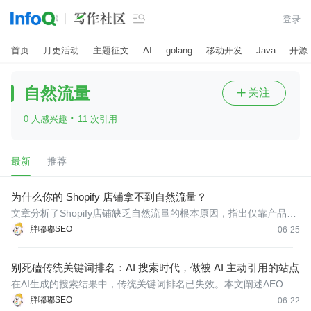

登录
首页
月更活动
主题征文
AI
golang
移动开发
Java
开源
自然流量
关注

·
0 人感兴趣
11 次引用
最新
推荐
为什么你的 Shopify 店铺拿不到自然流量？
文章分析了Shopify店铺缺乏自然流量的根本原因，指出仅靠产品页
面无法满足搜索引擎需求，强调持续更新的博客内容和关键词布局
胖嘟嘟SEO
06-25
的重要性，并推荐使用SEONIB等自动化工具将商品链接转化为多篇
SEO文章，实现AEO优化和多平台同步，帮助提升站点权威和流量
别死磕传统关键词排名：AI 搜索时代，做被 AI 主动引用的站点
在AI生成的搜索结果中，传统关键词排名已失效。本文阐述AEO
（生成引擎优化）概念，教你如何将文章拆解为可被AI直接摘取的
胖嘟嘟SEO
06-22