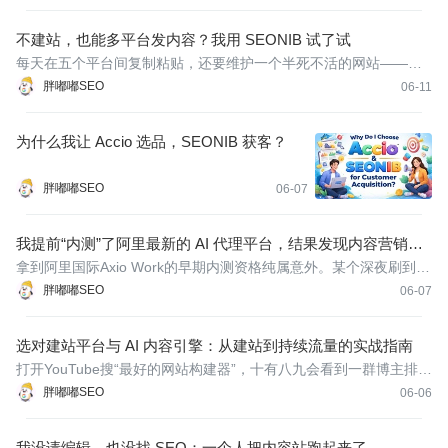
问答块，提升被引用率并获取真实流量。
不建站，也能多平台发内容？我用 SEONIB 试了试
每天在五个平台间复制粘贴，还要维护一个半死不活的网站——这
种日子我过了大半年。直到我发现可以不建站、不写代码，直接用
胖嘟嘟SEO
06-11
一套自动化流程把内容同时推到多个平台，连网站这个中间环节都
跳过了。这篇文章就聊聊我踩过的坑和现在用的方法。
为什么我让 Accio 选品，SEONIB 获客？
胖嘟嘟SEO
06-07
我提前“内测”了阿里最新的 AI 代理平台，结果发现内容营销可
以这样偷懒
拿到阿里国际Axio Work的早期内测资格纯属意外。某个深夜刷到一
条几乎没人关注的更新消息，填了个申请表单，三天后邮箱里躺着
胖嘟嘟SEO
06-07
一封来自alibaba.com的确认信。我怀疑整个AI圈都在盯着别的东西
——OpenAI又发了什么、Claude怎么降价——没人注意到这个巨兽
选对建站平台与 AI 内容引擎：从建站到持续流量的实战指南
级别的
打开YouTube搜“最好的网站构建器”，十有八九会看到一群博主排出
一张“十大建站平台”表格，评分从外观到速度列得整整齐齐。说实
胖嘟嘟SEO
06-06
话，我从2010年用Weebly搭第一个个人训练网站到现在，见过太多
工具兴起又消失。关键根本不是你选了哪个——关键是你知道自己
我没请编辑，也没找 SEO：一个人把内容站跑起来了