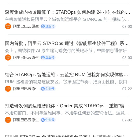
面对的困境，也是众多 SaaS 企业的共同难题。
深度集成内核诊断算子：STAROps 如何构建 24 小时在线的操
作系统“全息体检”系统？
主机智能巡检是阿里云全域智能运维平台 STAROps 的一项核心能
力。STAROps 这个名字里的 STAR，本身就代表了它做运维的四层
阿里巴巴云原生
08-03
理念：全域感知（Sense）、目标导向（Target）、自主运维（Aut
onomy）、业务韧性（Resilience）。
国内首批，阿里云 STAROps 通过《智能原生软件工程》系列
标准认证
会上，围绕软件 AI 原生端到端交付的关键环节，中国信息通信研究
院持续推进《智能原生软件工程》系列标准建设及测评工作，并向
阿里巴巴云原生
08-03
阿里云全域智能运维平台 STAROps 颁发《智能原生软件工程》系
列标准的认证证书，系国内首批。
结合 STAROps 智能运维：云监控 RUM 巡检如何实现体验退
化的自动化根因分析？
RUM 巡检管的就是这段灰区。它按固定节奏，把页面性能、接口耗
时、用户行为、崩溃、转化和版本变化放到同一个对象上一起看，
阿里巴巴云原生
07-22
尽早判断体验是真在变差，还是只是抖了一下。
打造研发侧的运维智能体：Qoder 集成 STAROps，重塑“编码 -
发布 - 诊断 - 修复”DevOps 闭环
不用切窗口。不用等运维同事。不用学任何新的查询语法。这意味
着研发工程师第一次拥有了生产环境的可视化诊断能力——你在写
阿里巴巴云原生
07-02
代码的同时，可以随时看一眼线上的真实状态，而且看的方式不是
翻监控面板，而是像跟同事聊天一样自然。
阿里云 STAROps 全域智能运维平台发布！从“被动救火”到“主