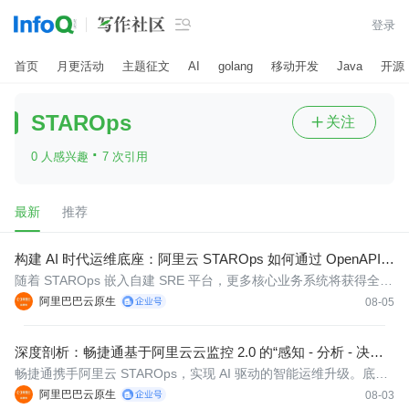

登录
首页
月更活动
主题征文
AI
golang
移动开发
Java
开源
STAROps
关注

·
0 人感兴趣
7 次引用
最新
推荐
构建 AI 时代运维底座：阿里云 STAROps 如何通过 OpenAPI
赋能企业自建 SRE 平台？
随着 STAROps 嵌入自建 SRE 平台，更多核心业务系统将获得全链
路拓扑建模与智能诊断能力，让“活地图 + 一键跨域诊断”覆盖到全
阿里巴巴云原生
08-05
域业务。每接入一个新系统，精臣自建 SRE 平台的智能运维能力就
随之生长——业务版图扩张到哪里，智能运维的守护就延伸到哪
深度剖析：畅捷通基于阿里云云监控 2.0 的“感知 - 分析 - 决策 -
里。
执行”自动化闭环实践
畅捷通携手阿里云 STAROps，实现 AI 驱动的智能运维升级。底层
指标全部正常，用户已经开始投诉——这是畅捷通运维团队曾长期
阿里巴巴云原生
08-03