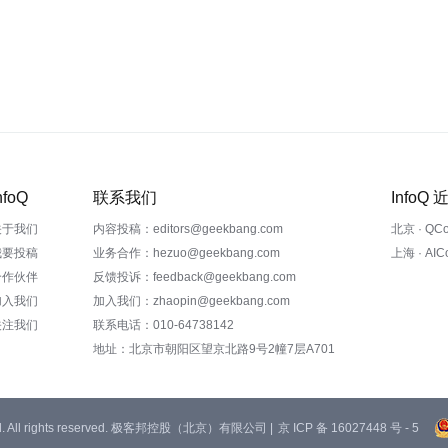
nfoQ
联系我们
InfoQ
关于我们
内容投稿：editors@geekbang.com
北京 · QC
我要投稿
业务合作：hezuo@geekbang.com
上海 · AI
合作伙伴
反馈投诉：feedback@geekbang.com
加入我们
加入我们：zhaopin@geekbang.com
关注我们
联系电话：010-64738142
地址：北京市朝阳区望京北路9号2幢7层A701
 Ltd. All rights reserved. 极客邦控股（北京）有限公司 |
京 ICP 备 16027448 号 - 5