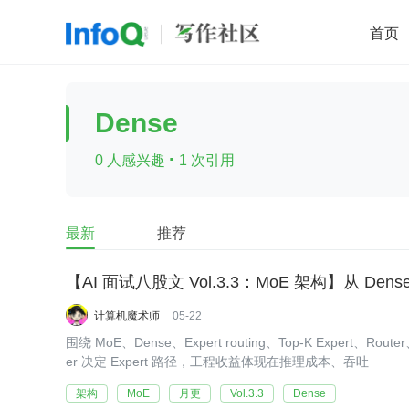
首页
移动开发
Java
开源
架构
O
Dense
前端
AI
大数据
团队管理
·
0 人感兴趣
1 次引用
查看更多

最新
推荐
计算机魔术师
05-22
围绕 MoE、Dense、Expert routing、Top-K Expert
er 决定 Expert 路径，工程收益体现在推理成本、吞吐
架构
MoE
月更
Vol.3.3
Dense