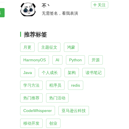
关注

不丶
1
无需签名，看我表演
推荐标签
月更
主题征文
鸿蒙
HarmonyOS
AI
Python
开源
Java
个人成长
架构
读书笔记
学习方法
程序员
redis
热门推荐
热门活动
CodeWhisperer
亚马逊云科技
移动开发
创业