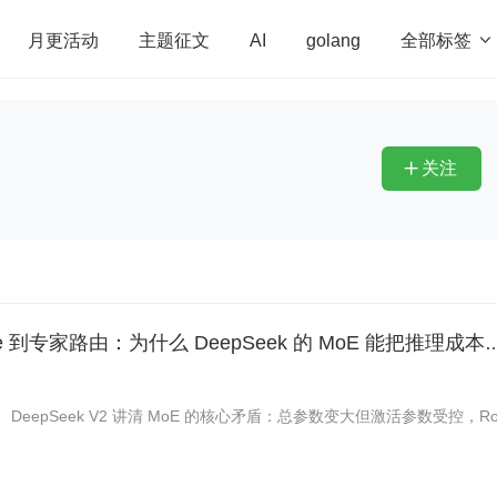
全部标签

月更活动
主题征文
AI
golang
penHarmony
算法
学习方法
Web3.0
高
程序员
运维
深度思考
低代码
redis
关注

【AI 面试八股文 Vol.3.3：MoE 架构】从 Dense 到专家路由：为什么 Dee
、Router、DeepSeek V2 讲清 MoE 的核心矛盾：总参数变大但激活参数受控，Ro