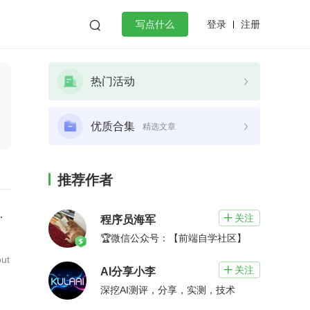
登录
注册

写点什么
效工作
数据库
Python
音视频
热门活动
golang
微服务架构
flutter
优质合集
精选文章
推荐作者
pSeek 的 MoE 能把推理成本打下来
关注

程序员海军
🏆微信公众号：【前端自学社区】
ut
关注

AI分享小李
深挖AI测评，分享，实测，技术