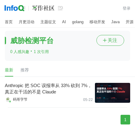

登录
首页
月更活动
主题征文
AI
golang
移动开发
Java
开源
威胁检测平台
关注

·
0 人感兴趣
1 次引用
最新
推荐
Anthropic 把 SOC 误报率从 33% 砍到 7%，
真正在干活的不是 Claude
码哥字节
05-22
1