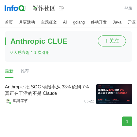

登录
首页
月更活动
主题征文
AI
golang
移动开发
Java
开源
Anthropic CLUE
关注

·
0 人感兴趣
1 次引用
最新
推荐
Anthropic 把 SOC 误报率从 33% 砍到 7%，
真正在干活的不是 Claude
码哥字节
05-22
1