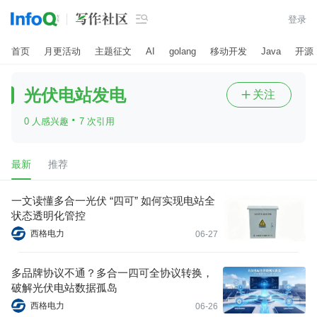

登录
首页
月更活动
主题征文
AI
golang
移动开发
Java
开源
光伏电站发电
关注

·
0 人感兴趣
7 次引用
最新
推荐
一文读懂多合一光伏 “四可” 如何实现电站全
状态透明化管控
西格电力
06-27
多品牌协议不通？多合一四可全协议转换，
破解光伏电站数据孤岛
西格电力
06-26