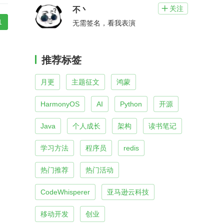
关注

不丶
1
无需签名，看我表演
推荐标签
月更
主题征文
鸿蒙
HarmonyOS
AI
Python
开源
Java
个人成长
架构
读书笔记
学习方法
程序员
redis
热门推荐
热门活动
CodeWhisperer
亚马逊云科技
移动开发
创业