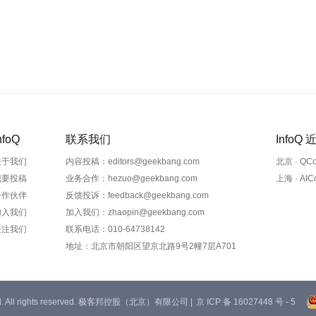
nfoQ
联系我们
InfoQ
关于我们
内容投稿：editors@geekbang.com
北京 · QC
我要投稿
业务合作：hezuo@geekbang.com
上海 · AI
合作伙伴
反馈投诉：feedback@geekbang.com
加入我们
加入我们：zhaopin@geekbang.com
关注我们
联系电话：010-64738142
地址：北京市朝阳区望京北路9号2幢7层A701
 Ltd. All rights reserved. 极客邦控股（北京）有限公司 |
京 ICP 备 16027448 号 - 5