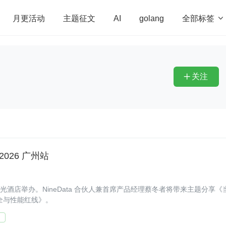
全部标签

月更活动
主题征文
AI
golang
penHarmony
算法
学习方法
Web3.0
高
程序员
运维
深度思考
低代码
redis
关注

2026 广州站
广州阳光酒店举办。NineData 合伙人兼首席产品经理蔡冬者将带来主题分享《
住安全与性能红线》。