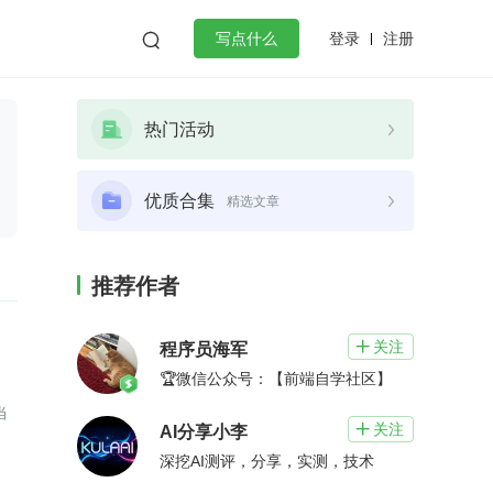
登录
注册

写点什么
效工作
数据库
Python
音视频
热门活动
golang
微服务架构
flutter
优质合集
精选文章
推荐作者
关注

程序员海军
🏆微信公众号：【前端自学社区】
当
关注

AI分享小李
深挖AI测评，分享，实测，技术