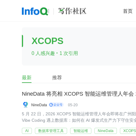
首页
移动开发
Java
开源
架构
O
XCOPS
前端
AI
大数据
团队管理
·
0 人感兴趣
1 次引用
查看更多

最新
推荐
NineData 将亮相 XCOPS 智能运维管理人年会 
NineData
05-20
5 月 22 日，2026 XCOPS 智能运维管理人年会即将在
Vibe Coding 遇上数据库：如何在 AI 爆发式生产力下守
AI
数据库管理工具
智能运维
NineData
XCOPS