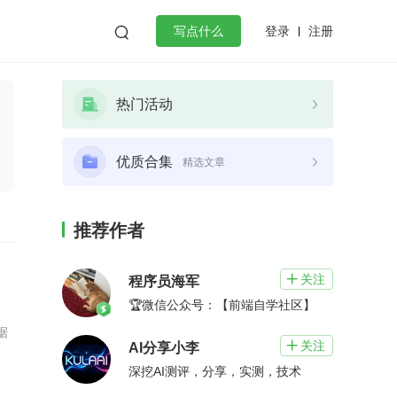
登录
注册

写点什么
效工作
数据库
Python
音视频
热门活动
golang
微服务架构
flutter
优质合集
精选文章
推荐作者
关注

程序员海军
🏆微信公众号：【前端自学社区】
据
关注

AI分享小李
深挖AI测评，分享，实测，技术