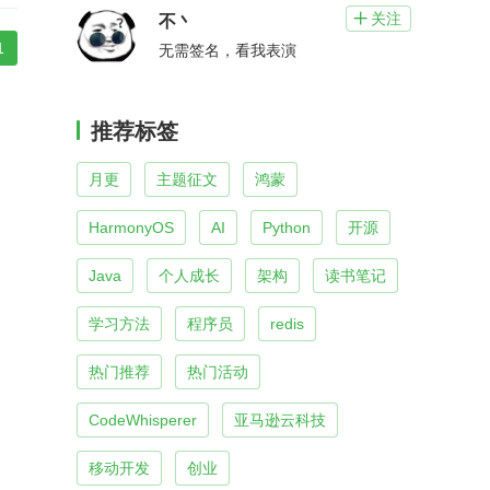
关注

不丶
1
无需签名，看我表演
推荐标签
月更
主题征文
鸿蒙
HarmonyOS
AI
Python
开源
Java
个人成长
架构
读书笔记
学习方法
程序员
redis
热门推荐
热门活动
CodeWhisperer
亚马逊云科技
移动开发
创业