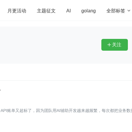
全部标签

月更活动
主题征文
AI
golang
penHarmony
算法
学习方法
Web3.0
高
程序员
运维
深度思考
低代码
redis
关注

？
API账单又超标了，因为团队用AI辅助开发越来越频繁，每次都把业务数