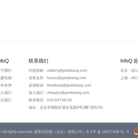
nfoQ
联系我们
InfoQ
关于我们
内容投稿：editors@geekbang.com
北京 · QC
我要投稿
业务合作：hezuo@geekbang.com
上海 · AI
合作伙伴
反馈投诉：feedback@geekbang.com
加入我们
加入我们：zhaopin@geekbang.com
关注我们
联系电话：010-64738142
地址：北京市朝阳区望京北路9号2幢7层A701
 Ltd. All rights reserved. 极客邦控股（北京）有限公司 |
京 ICP 备 16027448 号 - 5