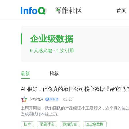
首页
移动开发
Java
开源
架构
O
企业级数据
前端
AI
大数据
团队管理
·
0 人感兴趣
1 次引用
查看更多

最新
推荐
AI 很好，但你真的敢把公司核心数据喂给它吗
容智信息
05-20
上周开周会，我们团队的产品经理小王跟我说，这个月的某云
当成测试样本往上扔。
技术
话题讨论
数据安全
企业级数据