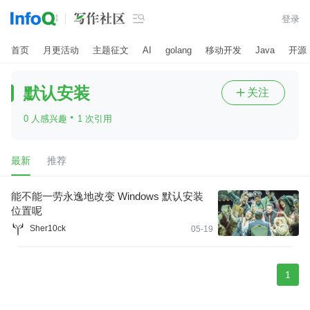

登录
首页
月更活动
主题征文
AI
golang
移动开发
Java
开源
默认安装
关注

·
0 人感兴趣
1 次引用
最新
推荐
能不能一劳永逸地改变 Windows 默认安装
位置呢
Sher10ck
05-19
1