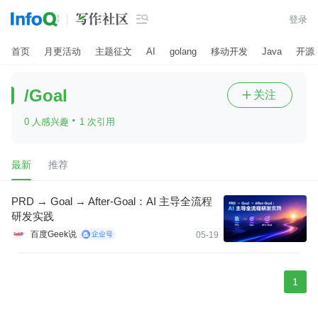

登录
首页
月更活动
主题征文
AI
golang
移动开发
Java
开源
/Goal
关注

·
0 人感兴趣
1 次引用
最新
推荐
PRD → Goal → After-Goal：AI 主导全流程
研发实践
百度Geek说
05-19
1