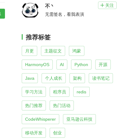
关注

不丶
1
无需签名，看我表演
推荐标签
月更
主题征文
鸿蒙
HarmonyOS
AI
Python
开源
Java
个人成长
架构
读书笔记
学习方法
程序员
redis
热门推荐
热门活动
CodeWhisperer
亚马逊云科技
移动开发
创业