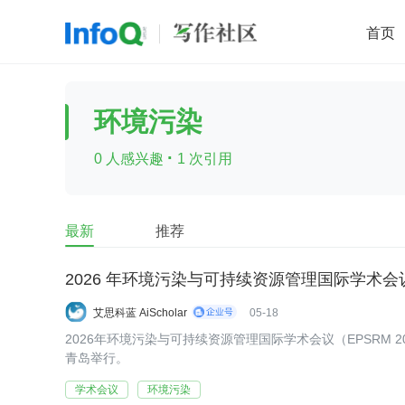
首页
移动开发
Java
开源
架构
O
环境污染
前端
AI
大数据
团队管理
·
0 人感兴趣
1 次引用
查看更多

最新
推荐
2026 年环境污染与可持续资源管理国际学术会议（
艾思科蓝 AiScholar
05-18
2026年环境污染与可持续资源管理国际学术会议（EPSRM 202
青岛举行。
学术会议
环境污染