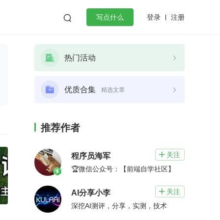
登录
注册

写点什么
效工作
数据库
Python
音视频
热门活动
golang
微服务架构
flutter
优质合集
精选文章
推荐作者
关注

程序员海军
🏆微信公众号：【前端自学社区】
关注

AI分享小李
深挖AI测评，分享，实测，技术