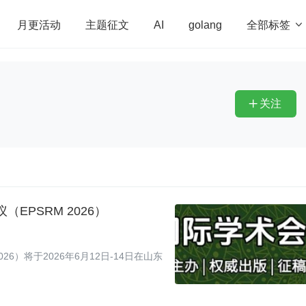
全部标签

月更活动
主题征文
AI
golang
penHarmony
算法
学习方法
Web3.0
高
程序员
运维
深度思考
低代码
redis
关注

EPSRM 2026）
6）将于2026年6月12日-14日在山东