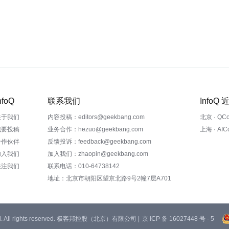
nfoQ
联系我们
InfoQ
关于我们
内容投稿：editors@geekbang.com
北京 · QC
我要投稿
业务合作：hezuo@geekbang.com
上海 · AI
合作伙伴
反馈投诉：feedback@geekbang.com
加入我们
加入我们：zhaopin@geekbang.com
关注我们
联系电话：010-64738142
地址：北京市朝阳区望京北路9号2幢7层A701
 Ltd. All rights reserved. 极客邦控股（北京）有限公司 |
京 ICP 备 16027448 号 - 5