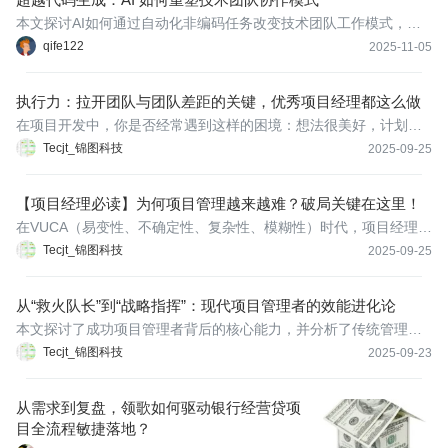
本文探讨AI如何通过自动化非编码任务改变技术团队工作模式，包
括消除工作瓶颈、重组团队结构、建立学习文化和提升文档质量，
qife122
2025-11-05
帮助团队实现更高层次的战略思考和创新能力。
执行力：拉开团队与团队差距的关键，优秀项目经理都这么做
在项目开发中，你是否经常遇到这样的困境：想法很美好，计划很
周全，但一到执行就漏洞百出？任务延期、沟通不畅、责任模
Tecjt_锦图科技
2025-09-25
糊……这些问题背后，往往指向同一个核心痛点——团队执行力。
执行力，简而言之，就是将项目目标、计划或决策转化为实际成果
【项目经理必读】为何项目管理越来越难？破局关键在这里！
的能力。它不
在VUCA（易变性、不确定性、复杂性、模糊性）时代，项目经理的
角色正经历着前所未有的挑战。从需求频繁变更到技术快速迭代，
Tecjt_锦图科技
2025-09-25
从跨部门协作壁垒到无处不在的项目风险，项目经理们常常感到力
不从心。这背后，是项目环境、技术、团队复杂度等多重因素的叠
从“救火队长”到“战略指挥”：现代项目管理者的效能进化论
加效应。
本文探讨了成功项目管理者背后的核心能力，并分析了传统管理方
式（如Excel、手写日报）在项目执行中带来的挑战。最后，介绍了
Tecjt_锦图科技
2025-09-23
如何通过接入PJMan项目进度管理这样的专业化工具，实现项目流
程的自动化与可视化，从而释放管理精力，聚焦战略决策。
从需求到复盘，领歌如何驱动银行经营贷项
目全流程敏捷落地？