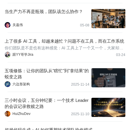
实施能够反映团队成员不在同一物理空间这一现实情况的访问控
制。
当生产力不再是瓶颈，团队该怎么协作？
关嘉伟
05-08
上了很多 AI 工具，却越来越忙？问题不在工具，而在工作系统
你们团队是不是也有这种感觉：AI 工具上了一个又一个，大家却好
像比以前更忙了？
跟YY哥学Jira
03-24
五项修炼：让你的团队从"瞎忙"到"拿结果"的
蜕变之路
六边形架构
2025-11-14
三小时会议，五分钟纪要：一个技术 Leader
的会议记录救赎之路
HuiZhuDev
2025-11-10
超越代码生成：AI 如何重塑技术团队协作模式