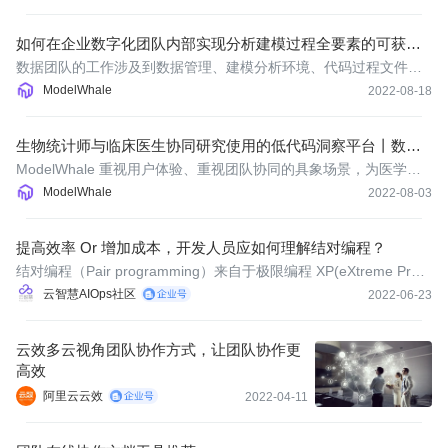
如何在企业数字化团队内部实现分析建模过程全要素的可获得
与成果可复现
数据团队的工作涉及到数据管理、建模分析环境、代码过程文件等
众多要素，若缺乏明确的流转机制，各要素的可获得性和可复现性
ModelWhale
2022-08-18
将成为协同工作的阻碍。本文通过某企业真实案例及对应和鲸科技
旗下数据科学协同平台 ModelWhale 所提供的解决方案作深入解
生物统计师与临床医生协同研究使用的低代码洞察平台丨数据
析。
科学 x 临床医学
ModelWhale 重视用户体验、重视团队协同的具象场景，为医学研
究和临床实践提供工具支持。
ModelWhale
2022-08-03
提高效率 Or 增加成本，开发人员应如何理解结对编程？
结对编程（Pair programming）来自于极限编程 XP(eXtreme Progr
amming)，是它的最佳实践之一。顾名思义，结对编程就是两个程
云智慧AIOps社区
2022-06-23
序员坐在一起，用一台开发机进行结对开发。
云效多云视角团队协作方式，让团队协作更
高效
阿里云云效
2022-04-11