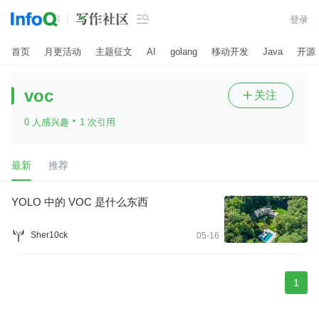

登录
首页
月更活动
主题征文
AI
golang
移动开发
Java
开源
voc
关注

·
0 人感兴趣
1 次引用
最新
推荐
YOLO 中的 VOC 是什么东西
Sher10ck
05-16
1