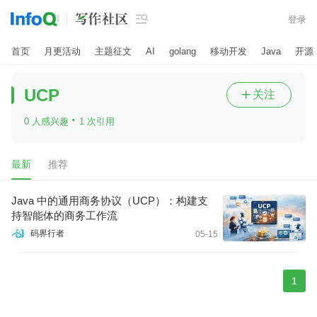

登录
首页
月更活动
主题征文
AI
golang
移动开发
Java
开源
UCP
关注

·
0 人感兴趣
1 次引用
最新
推荐
Java 中的通用商务协议（UCP）：构建支
持智能体的商务工作流
码界行者
05-15
1