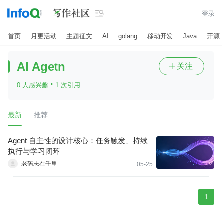

登录
首页
月更活动
主题征文
AI
golang
移动开发
Java
开源
AI Agetn
关注

·
0 人感兴趣
1 次引用
最新
推荐
Agent 自主性的设计核心：任务触发、持续
执行与学习闭环
老码志在千里
05-25
1