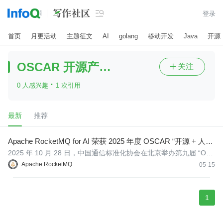

登录
首页
月更活动
主题征文
AI
golang
移动开发
Java
开源
OSCAR 开源产业大会
关注

·
0 人感兴趣
1 次引用
最新
推荐
Apache RocketMQ for AI 荣获 2025 年度 OSCAR “开源 + 人工
智能”典型案例
2025 年 10 月 28 日，中国通信标准化协会在北京举办第九届 “OS
CAR 开源产业大会”，重磅发布 2025 年度 OSCAR“开源+”典型案例
Apache RocketMQ
05-15
评选结果。
1