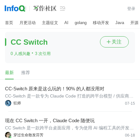

登录
首页
月更活动
主题征文
AI
golang
移动开发
Java
开源
CC Switch
关注

·
0 人感兴趣
3 次引用
最新
推荐
CC‑Switch 原来是这么玩的！90% 的人都没用对
CC‑Switch 是一款专为 Claude Code 打造的跨平台模型 / 供应商一
键切换工具，让你在 Claude Code 里秒切 Claude、GLM、DeepS
狂师
07-15
eek、Kimi、Gemini 等任意大模型，不用手动改 JSON、不用重
启、不怕格式报错。
现在 CC Switch 一开，Claude Code 随便玩
CC Switch 是一款跨平台桌面应用，专为使用 AI 编程工具的开发者
设计。它帮助你统一管理 Claude Code、Claude Desktop、Code
穿过生命散发芬芳
06-18