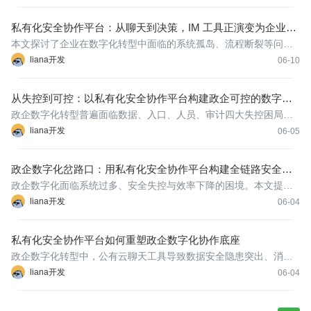
作、增加隐性成本。本文从安全、合规、成本与集成四个维度拆
解“不可上云”的真实阻力，并指出以私有化安全协作平台为核心组件
私有化安全协作平台：从聊天到决策，IM 工具正演变为企业业
的混合架
务中枢
本文探讨了企业在数字化转型中面临的系统孤岛、流程断裂等问
题，指出IM工具正从消息通道演变为业务中枢。通过构建以私有化
liana开发
06-10
安全协作平台为核心的“超级App”，实现统一入口、消息、待办和应
用，打破信息孤岛，让沟通直接驱动决策。同时，AI助理的融入进
从失控到可控：以私有化安全协作平台构建政企可控的数字化
底座
政企数字化转型普遍面临数据、入口、人员、审计四大失控困局，
根源在于重工具、轻底座的碎片化建设模式。本文指出，以企业级
liana开发
06-05
即时通讯能力为入口、具备金融级安全标准的私有化安全协作平
台，正成为政企数字化底座的核心。通过私有化部署实现内网安全
政企数字化岔路口：用私有化安全协作平台构建全链路安全防
协作，以超
护体系
政企数字化面临系统过多、安全失控与效率下降的困境。本文提出
以企业级即时通讯为数字化底座，构建私有化安全协作平台，通过
liana开发
06-04
全链路加密传输、多重身份认证、细粒度权限控制与操作追溯、合
规审计，将分散的应用整合为统一入口的超级App，在保障数据主
私有化安全协作平台如何重塑政企数字化协作底座
权的同
政企数字化转型中，公有云聊天工具导致数据安全隐患突出、消息
无法审计追溯，同时系统孤岛严重、人员管理混乱，标准软件定制
liana开发
06-04
化能力不足。BeeWorks 通过私有化部署，将所有数据留存在本地
服务器，实现数据不出门的安全协作；以统一消息中心和应用门户