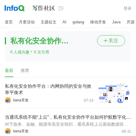

登录
首页
月更活动
主题征文
AI
golang
移动开发
Java
开源
私有化安全协作平台
关注

·
0 人感兴趣
6 次引用
最新
推荐
私有化安全协作平台：内网协同的安全与效
率平衡术
liana开发
07-15
当通讯系统不能“上云”，私有化安全协作平台如何护航数字化转
型
对于政务、金融、能源等高安全组织，通讯系统上云面临数据驻
留、合规审计、定制化衰减等多重硬约束，贸然迁移反而会撕裂协
liana开发
06-11