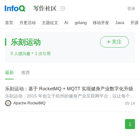

登录
首页
月更活动
主题征文
AI
golang
移动开发
Java
开源
乐刻运动
关注

·
0 人感兴趣
1 次引用
最新
推荐
乐刻运动：基于 RocketMQ + MQTT 实现健身产业数字化升级
乐刻运动，2015 年创立于杭州的健身产业互联网平台，以让每个人
平等享有运动健康的资源和权利为使命，以每天响应 1 亿人次的运
Apache RocketMQ
05-14
动健康需求为愿景。乐刻以用户运营为核心，构建数智中台，打通
场景、用户、教练、服务，对健身产业进行数字化升级改造，提高
运营效
1