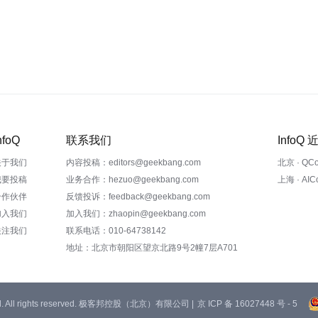
nfoQ
联系我们
InfoQ
关于我们
内容投稿：editors@geekbang.com
北京 · QC
我要投稿
业务合作：hezuo@geekbang.com
上海 · AI
合作伙伴
反馈投诉：feedback@geekbang.com
加入我们
加入我们：zhaopin@geekbang.com
关注我们
联系电话：010-64738142
地址：北京市朝阳区望京北路9号2幢7层A701
 Ltd. All rights reserved. 极客邦控股（北京）有限公司 |
京 ICP 备 16027448 号 - 5