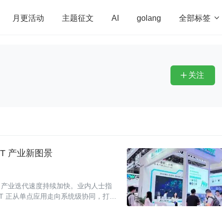
全部标签

月更活动
主题征文
AI
golang
penHarmony
算法
学习方法
Web3.0
高
程序员
运维
深度思考
低代码
redis
关注

oT 产业新图景
，产业迭代速度持续加快。业内人士指
oT 正从单点应用走向系统级协同，打破