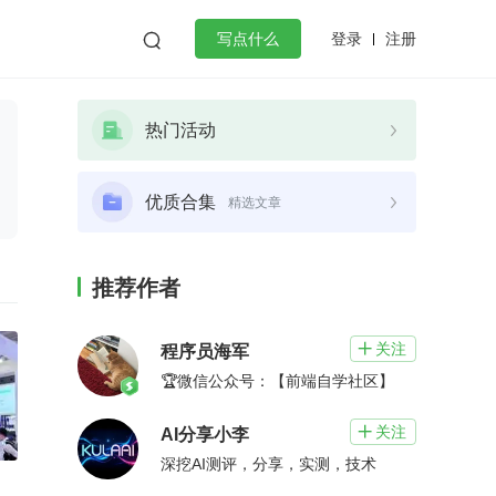
登录
注册

写点什么
效工作
数据库
Python
音视频
热门活动
golang
微服务架构
flutter
优质合集
精选文章
推荐作者
关注

程序员海军
🏆微信公众号：【前端自学社区】
关注

AI分享小李
深挖AI测评，分享，实测，技术