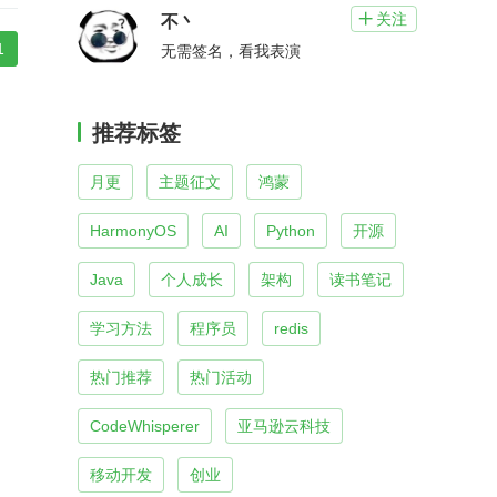
关注

不丶
1
无需签名，看我表演
推荐标签
月更
主题征文
鸿蒙
HarmonyOS
AI
Python
开源
Java
个人成长
架构
读书笔记
学习方法
程序员
redis
热门推荐
热门活动
CodeWhisperer
亚马逊云科技
移动开发
创业