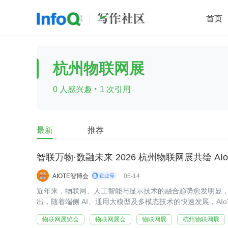
首页
移动开发
Java
开源
架构
O
杭州物联网展
前端
AI
大数据
团队管理
·
0 人感兴趣
1 次引用
查看更多

最新
推荐
智联万物·数融未来 2026 杭州物联网展共绘 AI
AIOTE智博会
05-14
近年来，物联网、人工智能与显示技术的融合趋势愈发明显
出，随着端侧 AI、通用大模型及多模态技术的快速发展，AI
产业壁垒、重构产业生态，推动产业结构发生深刻变革。
物联网展览会
物联网展会
物联网展
杭州物联网展