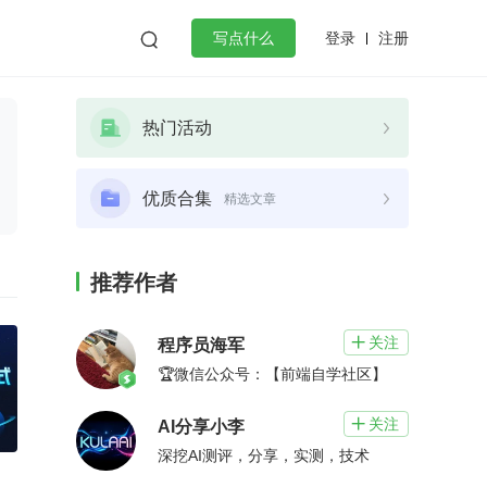
登录
注册

写点什么
效工作
数据库
Python
音视频
热门活动
golang
微服务架构
flutter
优质合集
精选文章
推荐作者
关注

程序员海军
🏆微信公众号：【前端自学社区】
关注

AI分享小李
深挖AI测评，分享，实测，技术