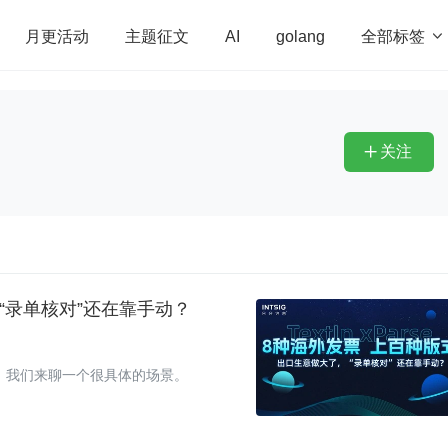
全部标签

月更活动
主题征文
AI
golang
penHarmony
算法
学习方法
Web3.0
高
程序员
运维
深度思考
低代码
redis
关注

“录单核对”还在靠手动？
，我们来聊一个很具体的场景。