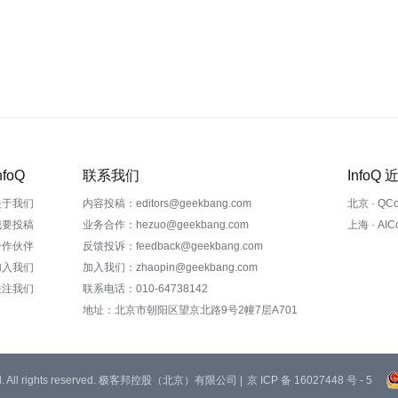
nfoQ
联系我们
InfoQ
关于我们
内容投稿：editors@geekbang.com
北京 · QC
我要投稿
业务合作：hezuo@geekbang.com
上海 · AI
合作伙伴
反馈投诉：feedback@geekbang.com
加入我们
加入我们：zhaopin@geekbang.com
关注我们
联系电话：010-64738142
地址：北京市朝阳区望京北路9号2幢7层A701
 Ltd. All rights reserved. 极客邦控股（北京）有限公司 |
京 ICP 备 16027448 号 - 5