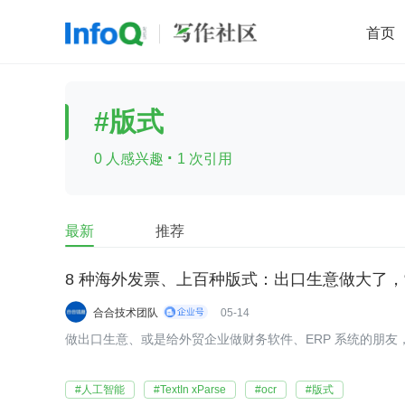
首页
移动开发
Java
开源
架构
O
#版式
前端
AI
大数据
团队管理
·
0 人感兴趣
1 次引用
查看更多

最新
推荐
8 种海外发票、上百种版式：出口生意做大了，
合合技术团队
05-14
做出口生意、或是给外贸企业做财务软件、ERP 系统的朋友
#人工智能
#TextIn xParse
#ocr
#版式