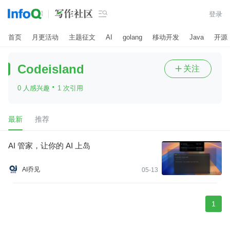

登录
首页
月更活动
主题征文
AI
golang
移动开发
Java
开源
Codeisland
关注

·
0 人感兴趣
1 次引用
最新
推荐
AI 管家，让你的 AI 上岛
AI乔见
05-13
1