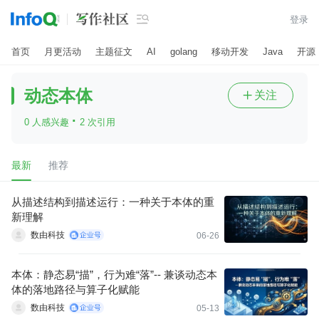

登录
首页
月更活动
主题征文
AI
golang
移动开发
Java
开源
动态本体
关注

·
0 人感兴趣
2 次引用
最新
推荐
从描述结构到描述运行：一种关于本体的重
新理解
数由科技
06-26
本体：静态易“描”，行为难“落”-- 兼谈动态本
体的落地路径与算子化赋能
数由科技
05-13