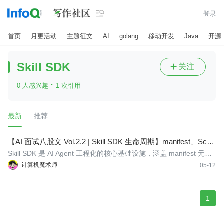

登录
首页
月更活动
主题征文
AI
golang
移动开发
Java
开源
Skill SDK
关注

·
0 人感兴趣
1 次引用
最新
推荐
【AI 面试八股文 Vol.2.2 | Skill SDK 生命周期】manifest、Sche
ma、权限与热重载：从会写 Tool 到能上线的工程闭环
Skill SDK 是 AI Agent 工程化的核心基础设施，涵盖 manifest 元数
据定义、Tool Schema 校验、permissions 权限模型、脚手架开
计算机魔术师
05-12
发、热重载和 SemVer 发布链路六大模块。
1