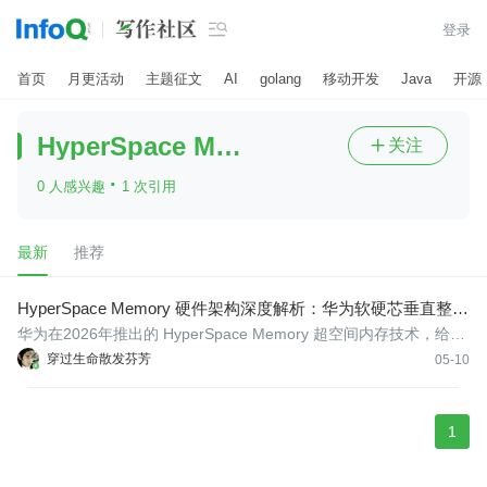

登录
首页
月更活动
主题征文
AI
golang
移动开发
Java
开源
HyperSpace Memory
关注

·
0 人感兴趣
1 次引用
最新
推荐
HyperSpace Memory 硬件架构深度解析：华为软硬芯垂直整合
的内存革命
华为在2026年推出的 HyperSpace Memory 超空间内存技术，给出
了一条截然不同的解题思路——通过软硬件深度协同，让16GB物理
穿过生命散发芬芳
05-10
内存实现接近20GB的后台应用保活体验，将内存利用率提升到一个
全新的量级。
1