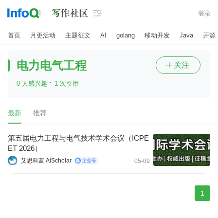

登录
首页
月更活动
主题征文
AI
golang
移动开发
Java
开源
电力电气工程
关注

·
0 人感兴趣
1 次引用
最新
推荐
第五届电力工程与电气技术学术会议（ICPE
ET 2026）
艾思科蓝 AiScholar
05-09
1