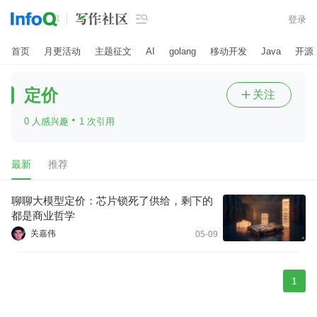

登录
首页
月更活动
主题征文
AI
golang
移动开发
Java
开源
定价
关注

·
0 人感兴趣
1 次引用
最新
推荐
聊聊大模型定价：芯片锁死了供给，剩下的
都是商业哲学
关嘉伟
05-09
1