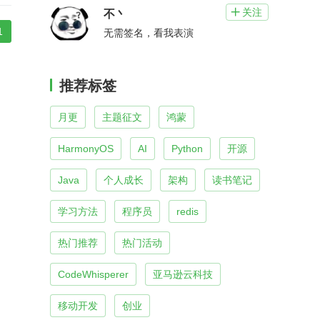
关注

不丶
1
无需签名，看我表演
推荐标签
月更
主题征文
鸿蒙
HarmonyOS
AI
Python
开源
Java
个人成长
架构
读书笔记
学习方法
程序员
redis
热门推荐
热门活动
CodeWhisperer
亚马逊云科技
移动开发
创业