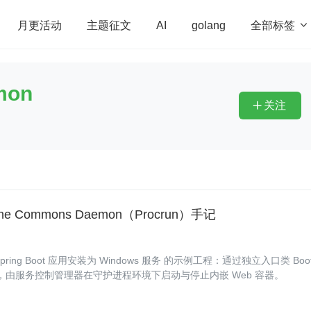
全部标签

月更活动
主题征文
AI
golang
penHarmony
算法
学习方法
Web3.0
高
mon
程序员
运维
深度思考
低代码
redis
关注

che Commons Daemon（Procrun）手记
） 将 Spring Boot 应用安装为 Windows 服务 的示例工程：通过独立入口类 Boot
t / stop 参数，由服务控制管理器在守护进程环境下启动与停止内嵌 Web 容器。