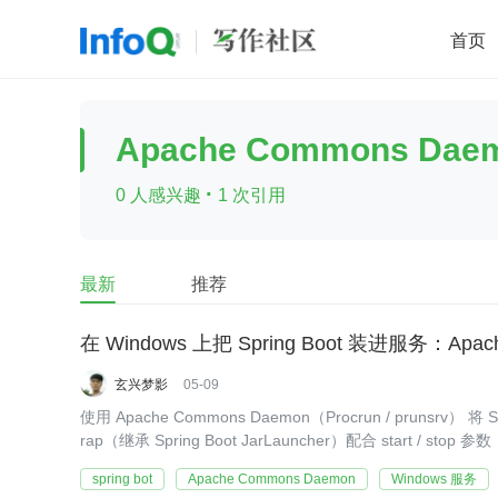
首页
移动开发
Java
开源
架构
O
Apache Commons Dae
前端
AI
大数据
团队管理
·
0 人感兴趣
1 次引用
查看更多

最新
推荐
在 Windows 上把 Spring Boot 装进服务：Apa
玄兴梦影
05-09
使用 Apache Commons Daemon（Procrun / prunsrv
rap（继承 Spring Boot JarLauncher）配合 star
spring bot
Apache Commons Daemon
Windows 服务