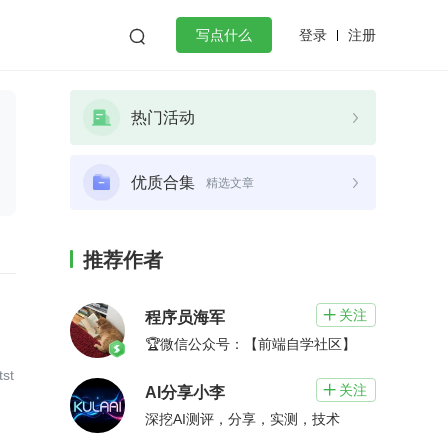
登录
注册

写点什么
效工作
数据库
Python
音视频
热门活动
golang
微服务架构
flutter
优质合集
精选文章
推荐作者
关注

程序员海军
🏆微信公众号：【前端自学社区】
st
关注

AI分享小李
深挖AI测评，分享，实测，技术