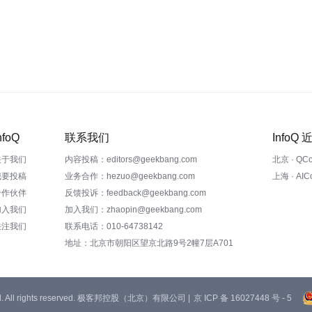
nfoQ
联系我们
InfoQ
关于我们
内容投稿：editors@geekbang.com
北京 · QC
我要投稿
业务合作：hezuo@geekbang.com
上海 · AI
合作伙伴
反馈投诉：feedback@geekbang.com
加入我们
加入我们：zhaopin@geekbang.com
关注我们
联系电话：010-64738142
地址：北京市朝阳区望京北路9号2幢7层A701
 Ltd. All rights reserved. 极客邦控股（北京）有限公司 |
京 ICP 备 16027448 号 - 5