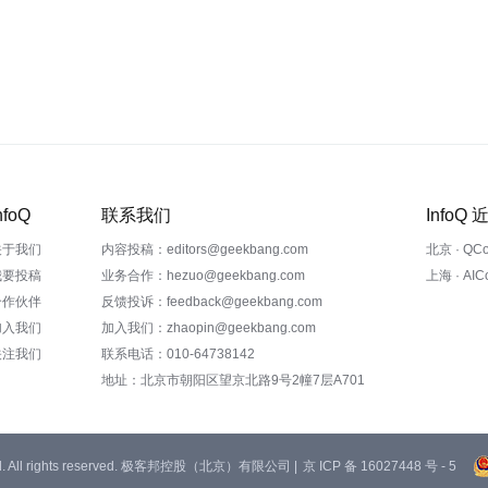
nfoQ
联系我们
InfoQ
关于我们
内容投稿：editors@geekbang.com
北京 · QC
我要投稿
业务合作：hezuo@geekbang.com
上海 · AI
合作伙伴
反馈投诉：feedback@geekbang.com
加入我们
加入我们：zhaopin@geekbang.com
关注我们
联系电话：010-64738142
地址：北京市朝阳区望京北路9号2幢7层A701
 Ltd. All rights reserved. 极客邦控股（北京）有限公司 |
京 ICP 备 16027448 号 - 5