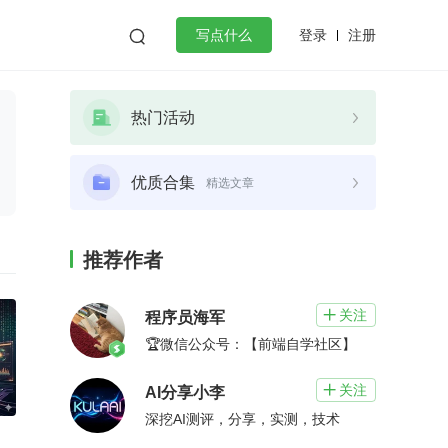
登录
注册

写点什么
效工作
数据库
Python
音视频
热门活动
golang
微服务架构
flutter
优质合集
精选文章
推荐作者
关注

程序员海军
🏆微信公众号：【前端自学社区】
关注

AI分享小李
深挖AI测评，分享，实测，技术