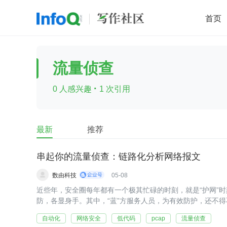
首页
移动开发
Java
开源
架构
O
流量侦查
前端
AI
大数据
团队管理
·
0 人感兴趣
1 次引用
查看更多

最新
推荐
串起你的流量侦查：链路化分析网络报文
数由科技
05-08
近些年，安全圈每年都有一个极其忙碌的时刻，就是“护网”时刻
防，各显身手。其中，“蓝”方服务人员，为有效防护，还不
攻击行为，为下一步如何防护做好准备。这少不了要对PCAP
自动化
网络安全
低代码
pcap
流量侦查