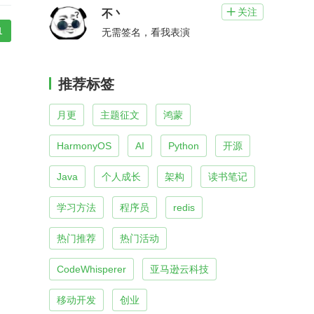
关注

不丶
1
无需签名，看我表演
推荐标签
月更
主题征文
鸿蒙
HarmonyOS
AI
Python
开源
Java
个人成长
架构
读书笔记
学习方法
程序员
redis
热门推荐
热门活动
CodeWhisperer
亚马逊云科技
移动开发
创业