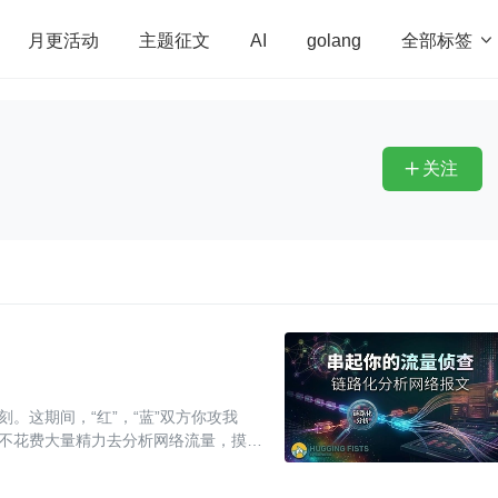
全部标签

月更活动
主题征文
AI
golang
penHarmony
算法
学习方法
Web3.0
高
程序员
运维
深度思考
低代码
redis
关注

。这期间，“红”，“蓝”双方你攻我
得不花费大量精力去分析网络流量，摸清
包