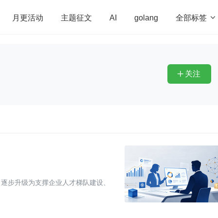
全部标签

月更活动
主题征文
AI
golang
penHarmony
算法
学习方法
Web3.0
高
程序员
运维
深度思考
低代码
redis
关注

，逐步升级为支撑企业人才梯队建设、