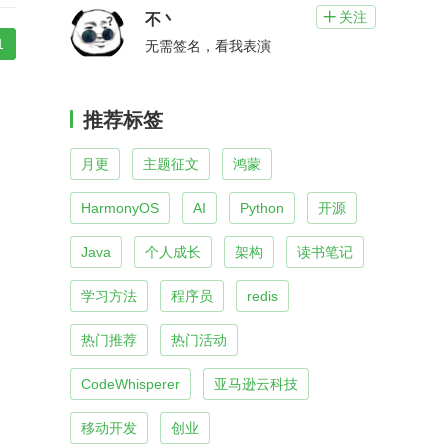
关注

不丶
1
无需签名，看我表演
推荐标签
月更
主题征文
鸿蒙
HarmonyOS
AI
Python
开源
Java
个人成长
架构
读书笔记
学习方法
程序员
redis
热门推荐
热门活动
CodeWhisperer
亚马逊云科技
移动开发
创业