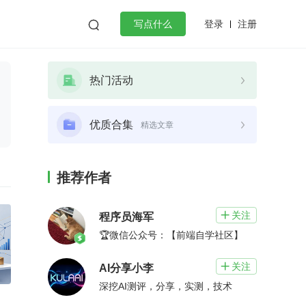
登录
注册

写点什么
效工作
数据库
Python
音视频
热门活动
golang
微服务架构
flutter
优质合集
精选文章
推荐作者
关注

程序员海军
🏆微信公众号：【前端自学社区】
关注

AI分享小李
深挖AI测评，分享，实测，技术