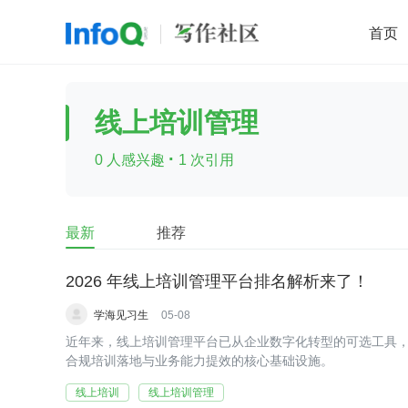
首页
移动开发
Java
开源
架构
O
线上培训管理
前端
AI
大数据
团队管理
·
0 人感兴趣
1 次引用
查看更多

最新
推荐
2026 年线上培训管理平台排名解析来了！
学海见习生
05-08
近年来，线上培训管理平台已从企业数字化转型的可选工具
合规培训落地与业务能力提效的核心基础设施。
线上培训
线上培训管理