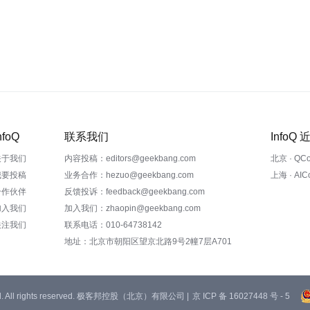
nfoQ
联系我们
InfoQ
关于我们
内容投稿：editors@geekbang.com
北京 · QC
我要投稿
业务合作：hezuo@geekbang.com
上海 · AI
合作伙伴
反馈投诉：feedback@geekbang.com
加入我们
加入我们：zhaopin@geekbang.com
关注我们
联系电话：010-64738142
地址：北京市朝阳区望京北路9号2幢7层A701
 Ltd. All rights reserved. 极客邦控股（北京）有限公司 |
京 ICP 备 16027448 号 - 5