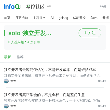

登录
首页
月更活动
主题征文
AI
golang
移动开发
Java
开源
solo 独立开发者社区
关注

·
0 人感兴趣
4 次引用
最新
推荐
独立开发者最容易低估的，不是开发成本，而是维护成本
对独立开发者来说，成熟并不只是做出更多项目，而是逐渐学会对
项目负责：值得维护的，就给它清晰边界和稳定节奏；不值得继续
wiwi
06-13
的，就体面结束，把经验带到下一个项目里。 做出来只是开始。
独立开发者真正学会的，不是全栈，而是整门生意
独立开发者经常会被描述成一种技术角色：一个人写前端、写后
端、接数据库、部署服务、做页面、修 Bug，必要时还要写文案、
wiwi
06-13