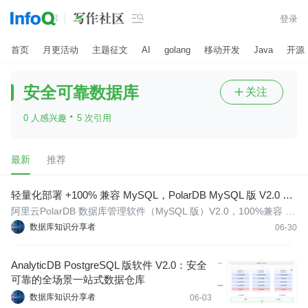

登录
首页
月更活动
主题征文
AI
golang
移动开发
Java
开源
安全可靠数据库
关注

·
0 人感兴趣
5 次引用
最新
推荐
轻量化部署 +100% 兼容 MySQL，PolarDB MySQL 版 V2.0 国
产化替代数据库技术揭秘
阿里云PolarDB 数据库管理软件（MySQL 版）V2.0，100%兼容 M
ySQL，交易和分析性能最高分别是开源数据库的6倍和400倍，TC
数据库知识分享者
06-30
O 低于自建数据库50%。
AnalyticDB PostgreSQL 版软件 V2.0：安全
可靠的全场景一站式数据仓库
数据库知识分享者
06-03