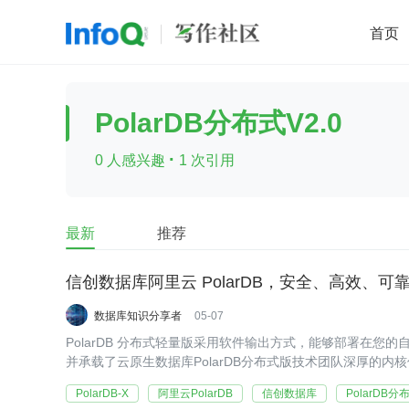
首页
移动开发
Java
开源
架构
O
PolarDB分布式V2.0
前端
AI
大数据
团队管理
·
0 人感兴趣
1 次引用
查看更多

最新
推荐
信创数据库阿里云 PolarDB，安全、高效、
数据库知识分享者
05-07
PolarDB 分布式轻量版采用软件输出方式，能够部署在您的自
并承载了云原生数据库PolarDB分布式版技术团队深厚的
降低成本。
PolarDB-X
阿里云PolarDB
信创数据库
PolarDB分布