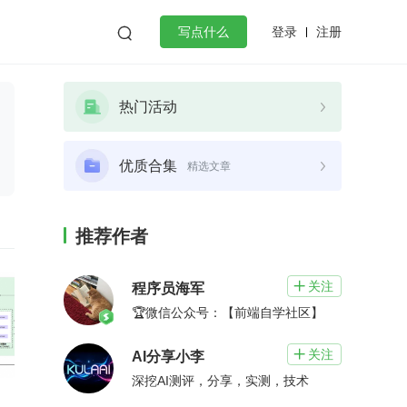
登录
注册

写点什么
效工作
数据库
Python
音视频
热门活动
golang
微服务架构
flutter
优质合集
精选文章
推荐作者
关注

程序员海军
🏆微信公众号：【前端自学社区】
关注

AI分享小李
深挖AI测评，分享，实测，技术