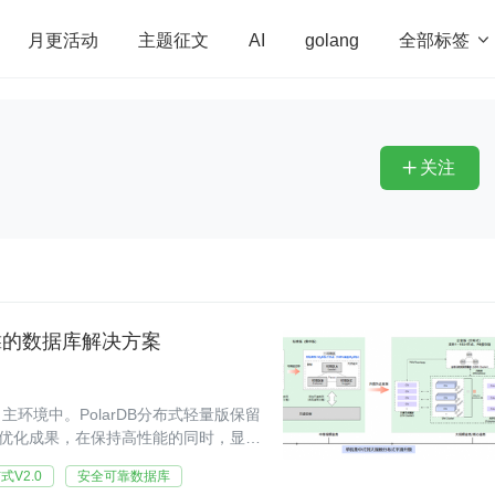
全部标签

月更活动
主题征文
AI
golang
penHarmony
算法
学习方法
Web3.0
高
程序员
运维
深度思考
低代码
redis
关注

可靠的数据库解决方案
主环境中。PolarDB分布式轻量版保留
内核优化成果，在保持高性能的同时，显著
式V2.0
安全可靠数据库