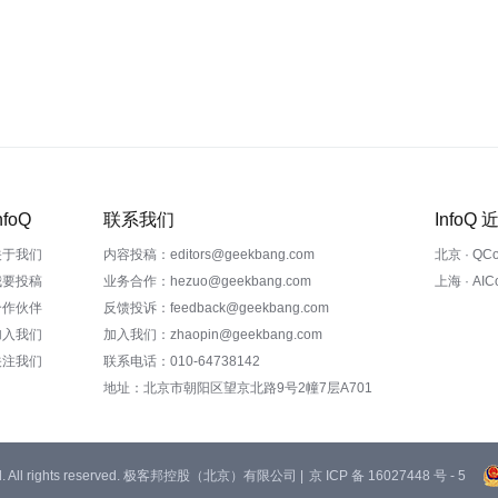
nfoQ
联系我们
InfoQ
关于我们
内容投稿：editors@geekbang.com
北京 · QC
我要投稿
业务合作：hezuo@geekbang.com
上海 · AI
合作伙伴
反馈投诉：feedback@geekbang.com
加入我们
加入我们：zhaopin@geekbang.com
关注我们
联系电话：010-64738142
地址：北京市朝阳区望京北路9号2幢7层A701
 Ltd. All rights reserved. 极客邦控股（北京）有限公司 |
京 ICP 备 16027448 号 - 5