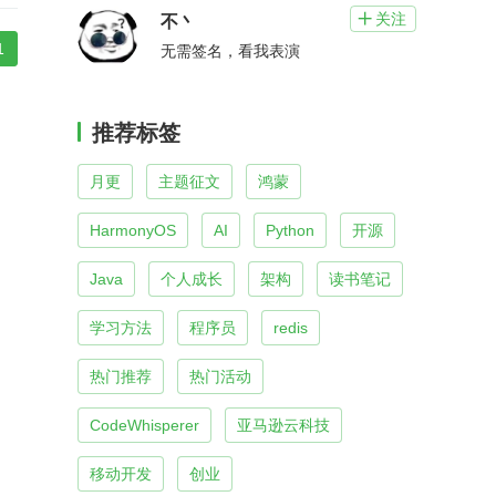
关注

不丶
1
无需签名，看我表演
推荐标签
月更
主题征文
鸿蒙
HarmonyOS
AI
Python
开源
Java
个人成长
架构
读书笔记
学习方法
程序员
redis
热门推荐
热门活动
CodeWhisperer
亚马逊云科技
移动开发
创业