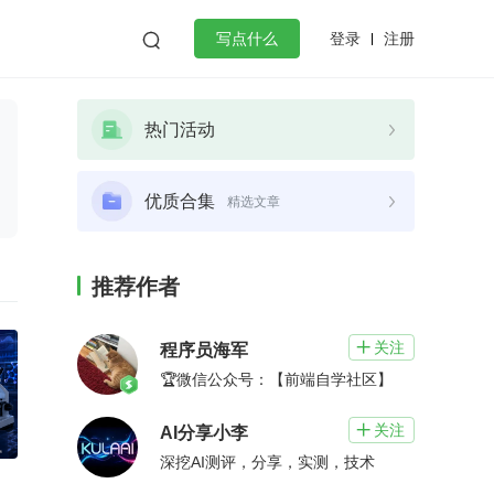
登录
注册

写点什么
效工作
数据库
Python
音视频
热门活动
golang
微服务架构
flutter
优质合集
精选文章
推荐作者
关注

程序员海军
🏆微信公众号：【前端自学社区】
关注

AI分享小李
深挖AI测评，分享，实测，技术