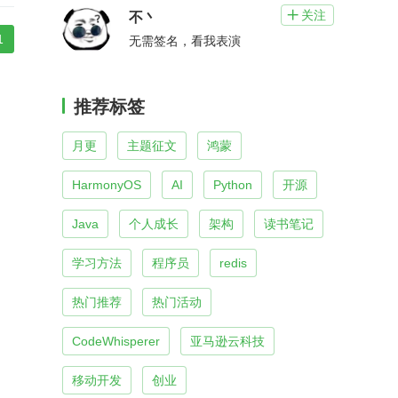
关注

不丶
1
无需签名，看我表演
推荐标签
月更
主题征文
鸿蒙
HarmonyOS
AI
Python
开源
Java
个人成长
架构
读书笔记
学习方法
程序员
redis
热门推荐
热门活动
CodeWhisperer
亚马逊云科技
移动开发
创业