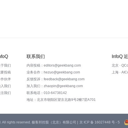
nfoQ
联系我们
InfoQ
关于我们
内容投稿：editors@geekbang.com
北京 · QC
我要投稿
业务合作：hezuo@geekbang.com
上海 · AI
合作伙伴
反馈投诉：feedback@geekbang.com
加入我们
加入我们：zhaopin@geekbang.com
关注我们
联系电话：010-64738142
地址：北京市朝阳区望京北路9号2幢7层A701
 Ltd. All rights reserved. 极客邦控股（北京）有限公司 |
京 ICP 备 16027448 号 - 5