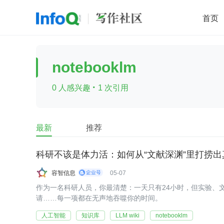
首页
移动开发
Java
开源
架构
O
notebooklm
前端
AI
大数据
团队管理
·
0 人感兴趣
1 次引用
查看更多

最新
推荐
科研不该是体力活：如何从“文献深渊”里打捞
容智信息
05-07
作为一名科研人员，你最清楚：一天只有24小时，但实验、
请……每一项都在无声地吞噬你的时间。
人工智能
知识库
LLM wiki
notebooklm