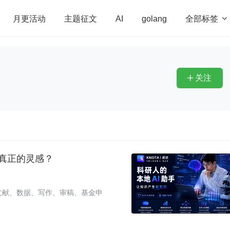
全部标签

月更活动
主题征文
AI
golang
penHarmony
算法
学习方法
Web3.0
高
程序员
运维
深度思考
低代码
redis
关注

出真正的灵感？
文献、数据、写作、审稿、基金申