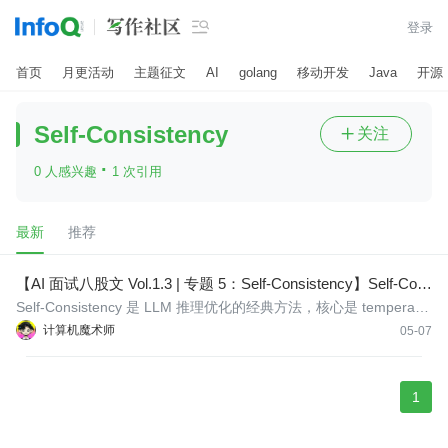

登录
首页
月更活动
主题征文
AI
golang
移动开发
Java
开源
Self-Consistency
关注

·
0 人感兴趣
1 次引用
最新
推荐
【AI 面试八股文 Vol.1.3 | 专题 5：Self-Consistency】Self-Con
sistency 不是 ToT：采样 + 投票的工程逻辑与面试雷区
Self-Consistency 是 LLM 推理优化的经典方法，核心是 temperatur
e > 0 采样 N 条完整推理链，在答案层做多数投票——它不构建树
计算机魔术师
05-07
结构，不依赖评估器，成本是 O(N) 而非指数级。
1