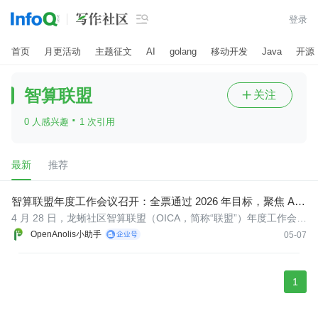

登录
首页
月更活动
主题征文
AI
golang
移动开发
Java
开源
智算联盟
关注

·
0 人感兴趣
1 次引用
最新
推荐
智算联盟年度工作会议召开：全票通过 2026 年目标，聚焦 AI I
nfra 与 Agent 生态
4 月 28 日，龙蜥社区智算联盟（OICA，简称“联盟”）年度工作会议
在北京召开，由联盟秘书处负责人张百林主持，21 位联盟代表出
OpenAnolis小助手
05-07
席。
1