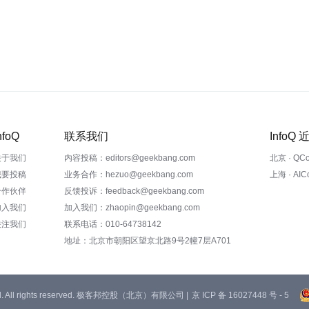
nfoQ
联系我们
InfoQ
关于我们
内容投稿：editors@geekbang.com
北京 · QC
我要投稿
业务合作：hezuo@geekbang.com
上海 · AI
合作伙伴
反馈投诉：feedback@geekbang.com
加入我们
加入我们：zhaopin@geekbang.com
关注我们
联系电话：010-64738142
地址：北京市朝阳区望京北路9号2幢7层A701
 Ltd. All rights reserved. 极客邦控股（北京）有限公司 |
京 ICP 备 16027448 号 - 5