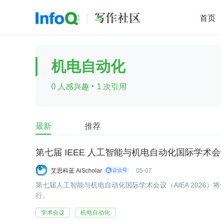
首页
移动开发
Java
开源
架构
O
机电自动化
前端
AI
大数据
团队管理
·
0 人感兴趣
1 次引用
查看更多

最新
推荐
第七届 IEEE 人工智能与机电自动化国际学术会议（I
艾思科蓝 AiScholar
05-07
第七届人工智能与机电自动化国际学术会议（AIEA 2026）将于
行。
学术会议
机电自动化