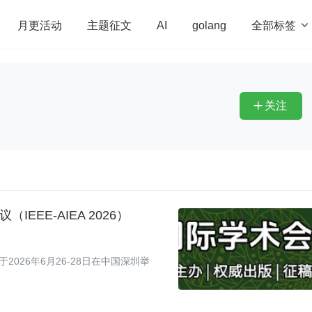
全部标签

月更活动
主题征文
AI
golang
penHarmony
算法
学习方法
Web3.0
高
程序员
运维
深度思考
低代码
redis
关注

EEE-AIEA 2026）
2026年6月26-28日在中国深圳举