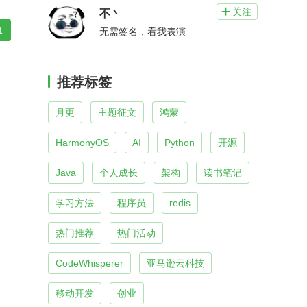
关注

不丶
1
无需签名，看我表演
推荐标签
月更
主题征文
鸿蒙
HarmonyOS
AI
Python
开源
Java
个人成长
架构
读书笔记
学习方法
程序员
redis
热门推荐
热门活动
CodeWhisperer
亚马逊云科技
移动开发
创业