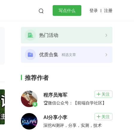
登录
注册

写点什么
效工作
数据库
Python
音视频
热门活动
golang
微服务架构
flutter
优质合集
精选文章
推荐作者
关注

程序员海军
🏆微信公众号：【前端自学社区】
关注

AI分享小李
深挖AI测评，分享，实测，技术